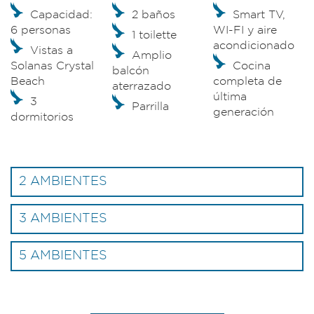
Capacidad:
2 baños
Smart TV,
6 personas
WI-FI y aire
1 toilette
acondicionado
Vistas a
Amplio
Solanas Crystal
Cocina
balcón
Beach
completa de
aterrazado
última
3
Parrilla
generación
dormitorios
2 AMBIENTES
3 AMBIENTES
5 AMBIENTES