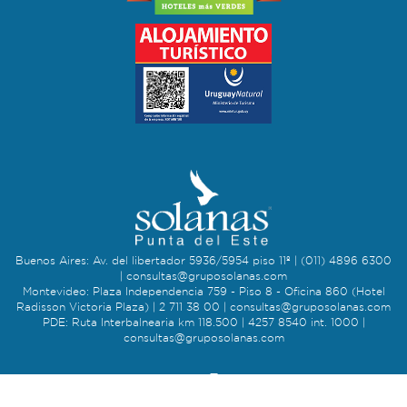
Buenos Aires: Av. del libertador 5936/5954 piso 11º | (011) 4896 6300
|
consultas@gruposolanas.com
Montevideo: Plaza Independencia 759 - Piso 8 - Oficina 860 (Hotel
Radisson Victoria Plaza) | 2 711 38 00 |
consultas@gruposolanas.com
PDE: Ruta Interbalnearia km 118.500 | 4257 8540 int. 1000 |
consultas@gruposolanas.com